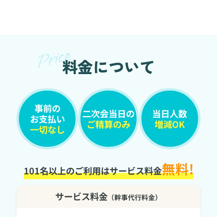
料金について
事前の
二次会当日の
当日人数
お支払い
ご精算のみ
増減OK
一切なし
無料!
101名以上のご利用はサービス料金
サービス料金
（幹事代行料金）