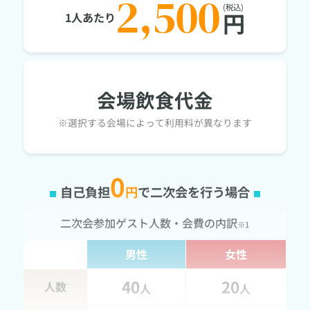
2,500
(税込)
円
1人あたり
会場飲食代金
※選択する会場によって利用料が異なります
0
自己負担
円
で二次会を行う場合
二次会参加ゲスト人数・会費の内訳
※1
男性
女性
40
20
人数
人
人