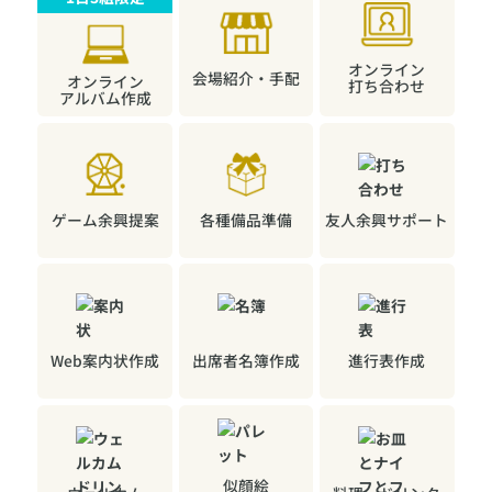
+50,000
円
オンライン
会場紹介・手配
オンライン
打ち合わせ
アルバム作成
50,000
余った会費
円を景品代
などに充てて二次会を盛り上げましょう！
※1 二次会会費の相場（東京都内）から以下で算出
ゲーム余興提案
各種備品準備
友人余興サポート
男性 7,500円〜8,500円
女性 6,500円〜7,500円
※2 二次会会場費（飲食代）の相場4000〜5,000円から算出
Web案内状作成
出席者名簿作成
進行表作成
似顔絵