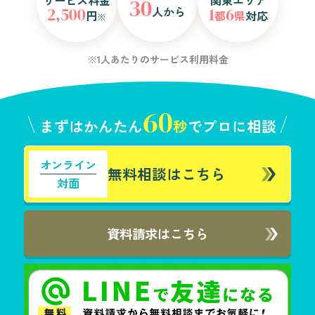
サービス料金
関東エリア
30
人から
2,500
1
6
円
都
県
対応
※
※1人あたりのサービス利用料金
60
まずはかんたん
秒
でプロに相談
オンライン
無料相談はこちら
対面
資料請求はこちら