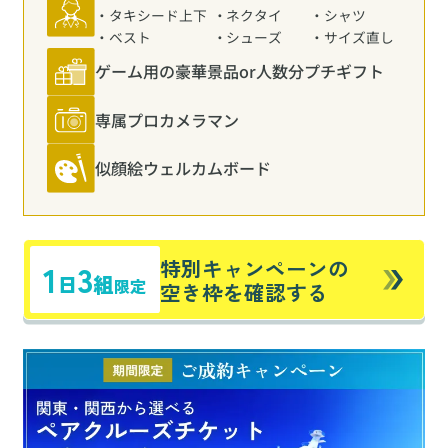
タキシード上下
ネクタイ
シャツ
ベスト
シューズ
サイズ直し
ゲーム用の豪華景品
or人数分プチギフト
専属プロカメラマン
似顔絵ウェルカムボード
特別キャンペーンの
1
3
日
組
限定
空き枠を確認する