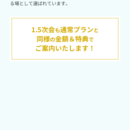
る場として選ばれています。
1.5次会
通常プラン
も
と
同様
金額＆特典
の
で
ご案内いたします！