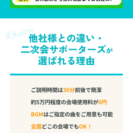
他社様との違い・
二次会サポーターズ
が
選ばれる理由
ご説明時間は
30分
前後で簡潔
約5万円程度の会場使用料が
0円
BGM
はご指定の曲をご用意も可能
全国
どこの会場でも
OK！