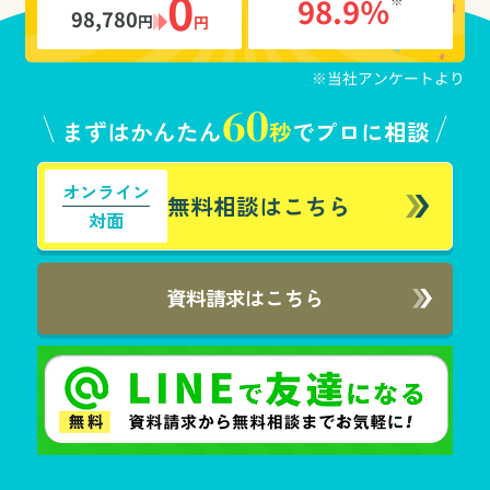
0
98.9％
※
98,780
円
円
※当社アンケートより
60
まずはかんたん
秒
でプロに相談
オンライン
無料相談はこちら
対面
資料請求はこちら