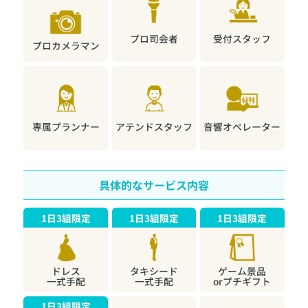
二次会サポーターズのサービス料金
150,000
2,500円 × 60人＝
円
プロ司会者
受付スタッフ
プロカメラマン
当日支払合計
420,000
円
専属プランナー
アテンドスタッフ
音響オペレーター
収支の差
会費収入
具体的なサービス内容
470,000
円
1日3組限定
1日3組限定
1日3組限定
当日支払
420,000
ドレス
タキシード
ゲーム景品
円
一式手配
一式手配
orプチギフト
差額
1日3組限定