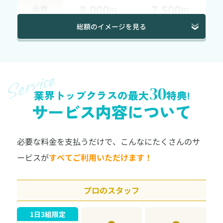
8,000
7,500
会費
円
円
総額のイメージを見る
ゲスト会費収入
320,000
男性
8,000円 × 40人＝
円
30
150,000
業界トップクラスの最大
特典!
女性
7,500円 × 20人＝
円
サービス内容について
470,000
合計
円
必要な料金を支払うだけで、こんなにたくさんのサ
合計の出費
ービスが
すべてご利用いただけます！
会場費
※2
プロのスタッフ
270,000
4,500円 × 60人＝
円
1日3組限定