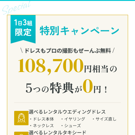
1
3
日
組
特別キャンペーン
限定
ドレスもプロの撮影もぜーんぶ無料
108,700
円相当の
0
5
特典
つの
が
円！
選べるレンタル
ウエディングドレス
ドレス本体
イヤリング
サイズ直し
ネックレス
シューズ
選べるレンタル
タキシード