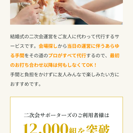
結婚式の二次会運営をご友人に代わって代行するサ
ービスです。
会場探し
から
当日の運営に伴うあらゆ
る手間
をその道の
プロがすべて代行
するので、
最初
のお打ち合わせ以降は何もしなくてOK！
手間と負担をかけずに友人みんなで楽しみたい方に
おすすめです。
二次会サポーターズのご利用者様は
12,000
突破
組を