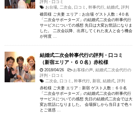
評判・口コミ
お台場
,
二次会
,
口コミ
,
幹事代行
,
結婚式
,
評判
碓田様 ご夫妻 エリア：お台場 ゲスト人数：4０名
「二次会サポーターズ」の結婚式二次会の幹事代行
サービスについての感想 先日は大変お世話になりま
した。 二次会以降、出席してくれた友人と会う機会
が何度 …
結婚式二次会幹事代行の評判・口コミ
（新宿エリア・６０名）赤松様
2018/04/26
-
お客様の声
,
結婚式二次会代行の
評判・口コミ
二次会
,
口コミ
,
幹事代行
,
新宿
,
結婚式
,
評判
赤松様 ご夫妻 エリア：新宿 ゲスト人数：６０名
「二次会サポーターズ」の結婚式二次会の幹事代行
サービスについての感想 先日の結婚式二次会では大
変お世話になりました。 会場探しから当日まで色々
とご迷惑 …