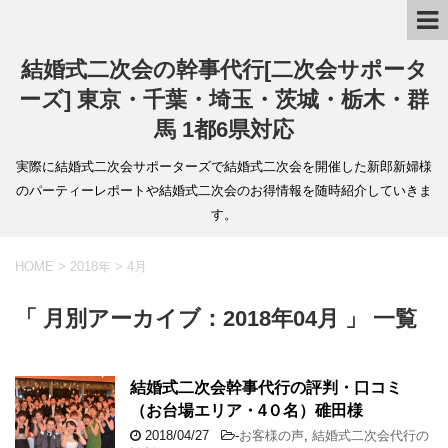
結婚式二次会の幹事代行[二次会サポータ
ーズ] 東京・千葉・埼玉・茨城・栃木・群
馬 1都6県対応
実際に結婚式二次会サポーターズで結婚式二次会を開催した新郎新婦様
のパーティーレポートや結婚式二次会のお得情報を随時紹介していきま
す。
HOME
>
2018年
>
4月
「 月別アーカイブ：2018年04月 」 一覧
結婚式二次会幹事代行の評判・口コミ
（お台場エリア・4０名）碓田様
2018/04/27
-
お客様の声
,
結婚式二次会代行の