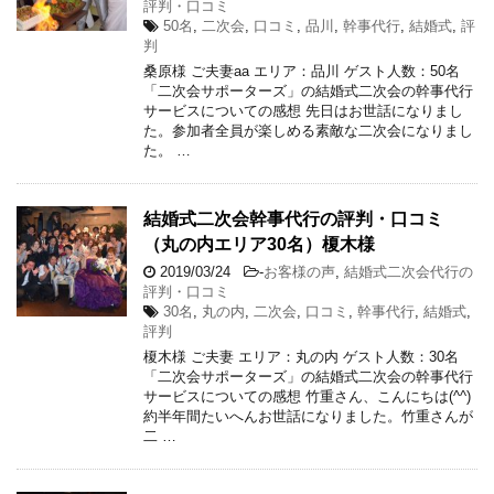
評判・口コミ
50名
,
二次会
,
口コミ
,
品川
,
幹事代行
,
結婚式
,
評
判
桑原様 ご夫妻aa エリア：品川 ゲスト人数：50名
「二次会サポーターズ」の結婚式二次会の幹事代行
サービスについての感想 先日はお世話になりまし
た。参加者全員が楽しめる素敵な二次会になりまし
た。 …
結婚式二次会幹事代行の評判・口コミ
（丸の内エリア30名）榎木様
2019/03/24
-
お客様の声
,
結婚式二次会代行の
評判・口コミ
30名
,
丸の内
,
二次会
,
口コミ
,
幹事代行
,
結婚式
,
評判
榎木様 ご夫妻 エリア：丸の内 ゲスト人数：30名
「二次会サポーターズ」の結婚式二次会の幹事代行
サービスについての感想 竹重さん、こんにちは(^^)
約半年間たいへんお世話になりました。竹重さんが
二 …