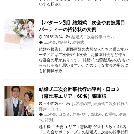
いする頼み方 …
【パターン別】結婚式二次会やお披露目
パーティーの招待状の文例
2018/12/24
-
結婚式二次会幹事コラム
二次会
,
招待状
,
結婚式
結婚を報告し、新郎新婦の大切な人たちと過ごすパ
ーティには二次会や1.5次会、お披露目会など様々
な宴会の形があります。 結婚式で経験済みの方もい
らっしゃると思いますが、このような宴会の場合に
も招待状が必 …
結婚式二次会幹事代行の評判・口コミ
（恵比寿エリア・60名）森重様
2018/12/20
-
お客様の声
,
結婚式二次会代行の
評判・口コミ
二次会
,
口コミ
,
幹事代行
,
恵比寿
,
森重様
,
結婚
式
,
評判
越中様 ご夫妻 エリア：恵比寿 ゲスト人数：４0名
「二次会サポーターズ」の結婚式二次会の幹事代行