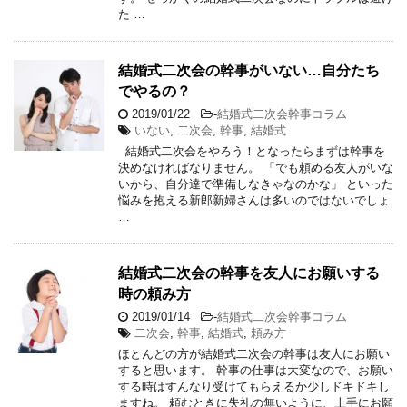
た …
結婚式二次会の幹事がいない…自分たち
でやるの？
2019/01/22
-
結婚式二次会幹事コラム
いない
,
二次会
,
幹事
,
結婚式
結婚式二次会をやろう！となったらまずは幹事を
決めなければなりません。 「でも頼める友人がいな
いから、自分達で準備しなきゃなのかな」 といった
悩みを抱える新郎新婦さんは多いのではないでしょ
…
結婚式二次会の幹事を友人にお願いする
時の頼み方
2019/01/14
-
結婚式二次会幹事コラム
二次会
,
幹事
,
結婚式
,
頼み方
ほとんどの方が結婚式二次会の幹事は友人にお願い
すると思います。 幹事の仕事は大変なので、お願い
する時はすんなり受けてもらえるか少しドキドキし
ますね。 頼むときに失礼の無いように、上手にお願