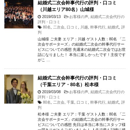
結婚式二次会幹事代行の評判・口コミ
（川越エリア80名）山城様
2019/03/13
-
お客様の声
,
結婚式二次会代行の
評判・口コミ
80名
,
二次会
,
口コミ
,
川越
,
幹事代行
,
結婚式
,
評
判
山城様 ご夫妻 エリア：川越 ゲスト人数：80名 「二
次会サポーターズ」の結婚式二次会の幹事代行サー
ビスについての感想 先週末の結婚式二次会ではお世
話になりました！ 本当に楽しかったです！主役です
がこ …
結婚式二次会幹事代行の評判・口コミ
（千葉エリア・80名）松本様
2019/03/08
-
お客様の声
,
結婚式二次会代行の
評判・口コミ
80名
,
二次会
,
千葉
,
口コミ
,
幹事代行
,
結婚式
,
評
判
松本様 ご夫妻 エリア：千葉 ゲスト人数：80名 「二
次会サポーターズ」の結婚式二次会の幹事代行サー
ビスについての感想 先日は本当に本当にスタッフ様
一同ありがとうございました！ 人生で最も記憶に残