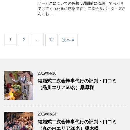
サービスについての感想 3週間前に依頼しても引き
受けてくれた事に感謝です！ 二次会サポ－タ－ズさ
んにお …
1
2
…
12
次へ »
2019/04/10
結婚式二次会幹事代行の評判・口コミ
（品川エリア50名）桑原様
2019/03/24
結婚式二次会幹事代行の評判・口コミ
（丸の内エリア30名）榎木様