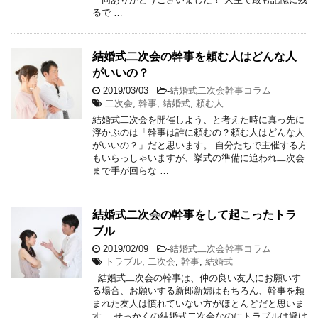
るで …
結婚式二次会の幹事を頼む人はどんな人
がいいの？
2019/03/03
-
結婚式二次会幹事コラム
二次会
,
幹事
,
結婚式
,
頼む人
結婚式二次会を開催しよう、と考えた時に真っ先に
浮かぶのは「幹事は誰に頼むの？頼む人はどんな人
がいいの？」だと思います。 自分たちで主催する方
もいらっしゃいますが、挙式の準備に追われ二次会
まで手が回らな …
結婚式二次会の幹事をして起こったトラ
ブル
2019/02/09
-
結婚式二次会幹事コラム
トラブル
,
二次会
,
幹事
,
結婚式
結婚式二次会の幹事は、仲の良い友人にお願いす
る場合、お願いする新郎新婦はもちろん、幹事を頼
まれた友人は慣れていない方がほとんどだと思いま
す。 せっかくの結婚式二次会なのにトラブルは避け