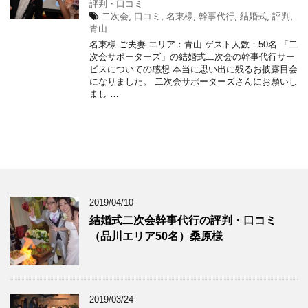
評判・口コミ
二次会
,
口コミ
,
名東様
,
幹事代行
,
結婚式
,
評判
,
青山
名東様 ご夫妻 エリア：青山 ゲスト人数：50名 「二
次会サポーターズ」の結婚式二次会の幹事代行サー
ビスについての感想 本当に思い出に残るお披露目会
になりました。 二次会サポーターズさんにお願いし
まし …
2019/04/10
結婚式二次会幹事代行の評判・口コミ
（品川エリア50名）桑原様
2019/03/24