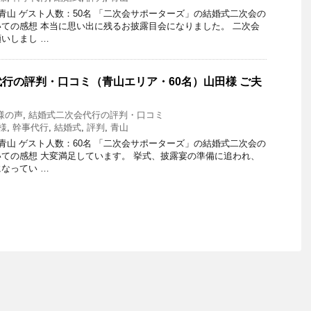
：青山 ゲスト人数：50名 「二次会サポーターズ」の結婚式二次会の
ての感想 本当に思い出に残るお披露目会になりました。 二次会
いしまし …
行の評判・口コミ（青山エリア・60名）山田様 ご夫
様の声
,
結婚式二次会代行の評判・口コミ
様
,
幹事代行
,
結婚式
,
評判
,
青山
：青山 ゲスト人数：60名 「二次会サポーターズ」の結婚式二次会の
ての感想 大変満足しています。 挙式、披露宴の準備に追われ、
なってい …