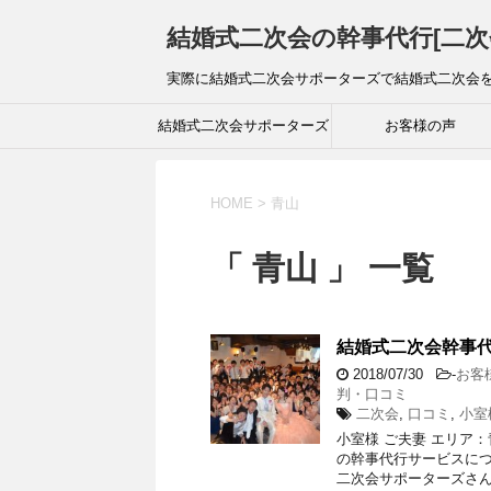
結婚式二次会の幹事代行[二次
実際に結婚式二次会サポーターズで結婚式二次会
結婚式二次会サポーターズ
お客様の声
公式サイト
HOME
>
青山
「 青山 」 一覧
結婚式二次会幹事代
2018/07/30
-
お客
判・口コミ
二次会
,
口コミ
,
小室
小室様 ご夫妻 エリア
の幹事代行サービスにつ
二次会サポーターズさん