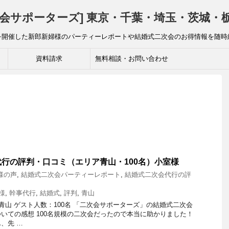
会サポーターズ] 東京・千葉・埼玉・茨城・栃
を開催した新郎新婦様のパーティーレポートや結婚式二次会のお得情報を随時
資料請求
無料相談・お問い合わせ
行の評判・口コミ（エリア青山・100名）小室様
様の声
,
結婚式二次会パーティーレポート
,
結婚式二次会代行の評
様
,
幹事代行
,
結婚式
,
評判
,
青山
：青山 ゲスト人数：100名 「二次会サポーターズ」の結婚式二次会
いての感想 100名規模の二次会だったので本当に助かりました！
、先 …