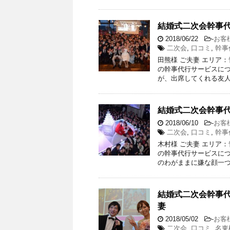
結婚式二次会幹事
2018/06/22
-
お客
二次会
,
口コミ
,
幹事
田熊様 ご夫妻 エリア
の幹事代行サービスにつ
が、出席してくれる友人
結婚式二次会幹事代
2018/06/10
-
お客
二次会
,
口コミ
,
幹事
木村様 ご夫妻 エリア
の幹事代行サービスにつ
のわがままに嫌な顔一つ
結婚式二次会幹事代
妻
2018/05/02
-
お客
二次会
,
口コミ
,
名東