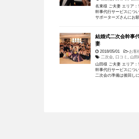
名東様 ご夫妻 エリア
幹事代行サービスについ
サポーターズさんにお願
結婚式二次会幹事代
妻
2018/05/01
-
お客
二次会
,
口コミ
,
山田
山田様 ご夫妻 エリア
幹事代行サービスについ
二次会の準備は後回しに