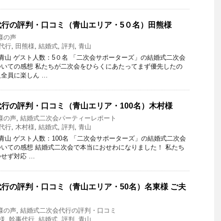
代行の評判・口コミ（青山エリア・5０名）田熊様
様の声
代行
,
田熊様
,
結婚式
,
評判
,
青山
：青山 ゲスト人数：5０名 「二次会サポーターズ」の結婚式二次会
いての感想 私たちが二次会をひらくにあたってまず優先したの
全員に楽しん …
行の評判・口コミ（青山エリア・100名）木村様
様の声
,
結婚式二次会パーティーレポート
代行
,
木村様
,
結婚式
,
評判
,
青山
：青山 ゲスト人数：100名 「二次会サポーターズ」の結婚式二次会
いての感想 結婚式二次会で本当におせわになりました！ 私たち
せず対応 …
行の評判・口コミ（青山エリア・50名）名東様 ご夫
様の声
,
結婚式二次会代行の評判・口コミ
様
,
幹事代行
,
結婚式
,
評判
,
青山