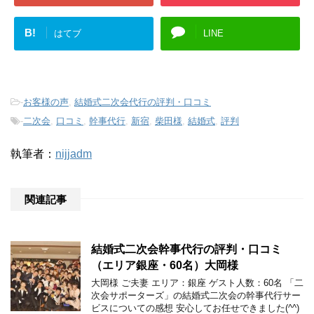
B!
はてブ
LINE
-
お客様の声
,
結婚式二次会代行の評判・口コミ
-
二次会
,
口コミ
,
幹事代行
,
新宿
,
柴田様
,
結婚式
,
評判
執筆者：
nijjadm
関連記事
結婚式二次会幹事代行の評判・口コミ
（エリア銀座・60名）大岡様
大岡様 ご夫妻 エリア：銀座 ゲスト人数：60名 「二
次会サポーターズ」の結婚式二次会の幹事代行サー
ビスについての感想 安心してお任せできました(^^)