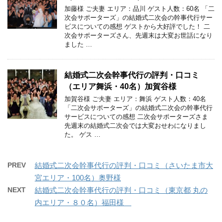
加藤様 ご夫妻 エリア：品川 ゲスト人数：60名 「二
次会サポーターズ」の結婚式二次会の幹事代行サー
ビスについての感想 ゲストから大好評でした！ 二
次会サポーターズさん、先週末は大変お世話になり
ました …
結婚式二次会幹事代行の評判・口コミ
（エリア舞浜・40名）加賀谷様
加賀谷様 ご夫妻 エリア：舞浜 ゲスト人数：40名
「二次会サポーターズ」の結婚式二次会の幹事代行
サービスについての感想 二次会サポーターズさま
先週末の結婚式二次会では大変おせわになりまし
た。 ゲス …
PREV
結婚式二次会幹事代行の評判・口コミ（さいたま市大
宮エリア・100名）奥野様
NEXT
結婚式二次会幹事代行の評判・口コミ（東京都 丸の
内エリア・８０名）福田様