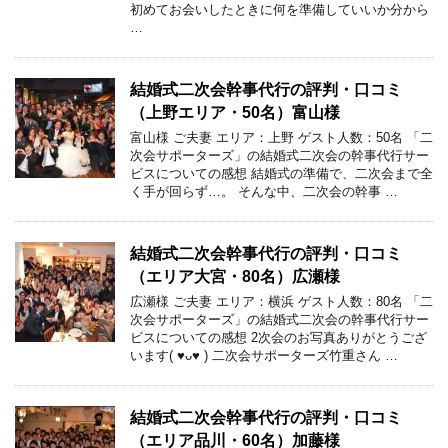
初めてお会いしたときに何を準備していいか分から
…
結婚式二次会幹事代行の評判・口コミ
（上野エリア・50名）富山様
富山様 ご夫妻 エリア：上野 ゲスト人数：50名 「二
次会サポーターズ」の結婚式二次会の幹事代行サー
ビスについての感想 結婚式の準備で、二次会まで全
く手が回らず…。 そんな中、二次会の幹事 …
結婚式二次会幹事代行の評判・口コミ
（エリア大宮・80名）広瀬様
広瀬様 ご夫妻 エリア：横浜 ゲスト人数：80名 「二
次会サポーターズ」の結婚式二次会の幹事代行サー
ビスについての感想 2次会のお写真ありがとうござ
います( ♥︎ᴗ♥︎ ) 二次会サポーターズ竹重さん …
結婚式二次会幹事代行の評判・口コミ
（エリア品川・60名）加藤様